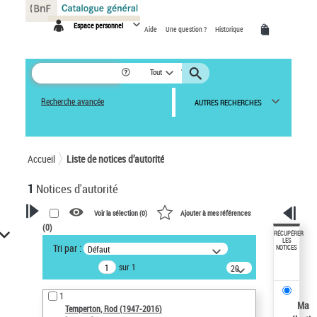
Panneau de gestion des cookies
Espace personnel
Aide
Une question ?
Historique
Tout
Recherche avancée
AUTRES RECHERCHES
Accueil
Liste de notices d’autorité
1
Notices d'autorité
Voir la sélection (
0
)
Ajouter à mes références
(
0
)
VOTRE RECHERCHE
RÉCUPÉRER
LES
Tri par :
Défaut
NOTICES
Recherche avancée dans les
sur 1
notices d’autorité
20
résultats/page
Œuvres liées à l'auteur :
1
Temperton, Rod (1947-2016)
Ma
Temperton, Rod (1947-2016)