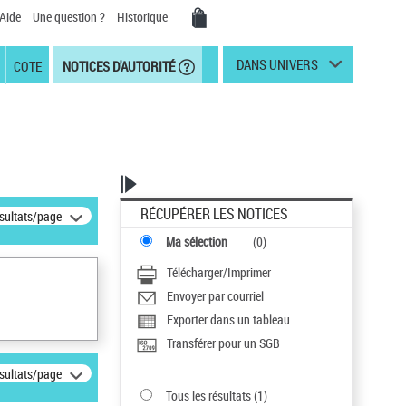
Aide
Une question ?
Historique
DANS UNIVERS
COTE
NOTICES D'AUTORITÉ
RÉCUPÉRER LES NOTICES
ésultats/page
Ma sélection
(
0
)
Télécharger/Imprimer
Envoyer par courriel
Exporter dans un tableau
Transférer pour un SGB
ésultats/page
Tous les résultats
(
1
)