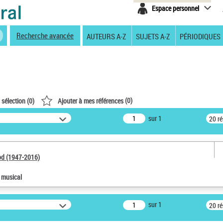
Espace personnel
Recherche avancée
AUTEURS A-Z
SUJETS A-Z
PÉRIODIQUES
(
0
)
 sélection (
0
)
Ajouter à mes références
sur 1
20 r
od (1947-2016)
e musical
sur 1
20 r