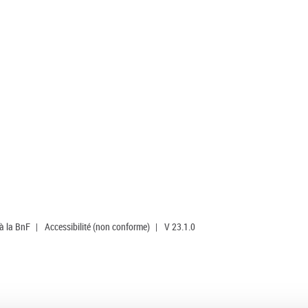
 à la BnF
|
Accessibilité (non conforme)
|
V 23.1.0