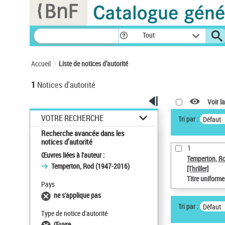
Panneau de gestion des cookies
Tout
Accueil
Liste de notices d’autorité
1
Notices d'autorité
Voir la
VOTRE RECHERCHE
Tri par :
Défaut
Recherche avancée dans les
notices d’autorité
1
Œuvres liées à l'auteur :
Temperton, R
Temperton, Rod (1947-2016)
[Thriller]
Titre uniform
Pays
ne s'applique pas
Tri par :
Défaut
Type de notice d'autorité
Œuvre