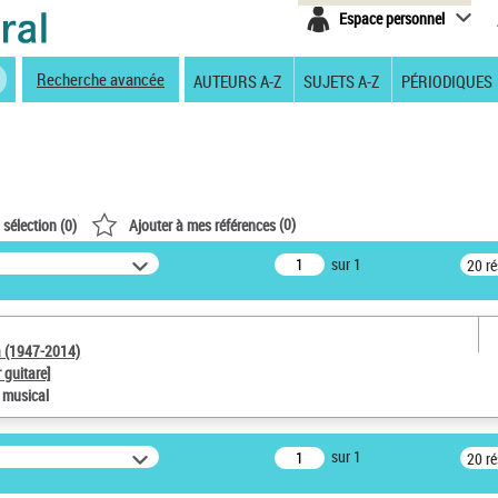
Espace personnel
Recherche avancée
AUTEURS A-Z
SUJETS A-Z
PÉRIODIQUES
(
0
)
 sélection (
0
)
Ajouter à mes références
sur 1
20 r
a (1947-2014)
 guitare]
e musical
sur 1
20 r