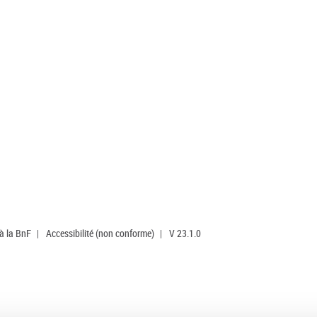
 à la BnF
|
Accessibilité (non conforme)
|
V 23.1.0