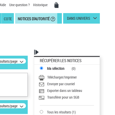
Aide
Une question ?
Historique
DANS UNIVERS
COTE
NOTICES D'AUTORITÉ
RÉCUPÉRER LES NOTICES
ésultats/page
Ma sélection
(
0
)
Télécharger/Imprimer
Envoyer par courriel
Exporter dans un tableau
Transférer pour un SGB
ésultats/page
Tous les résultats
(
1
)