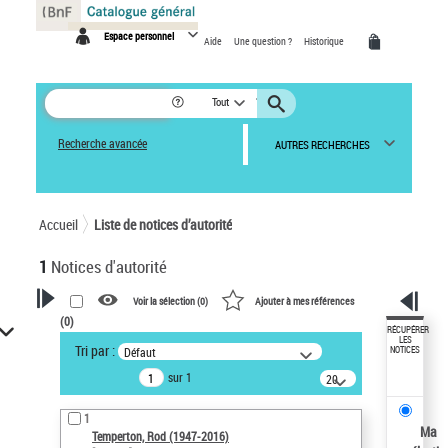
Panneau de gestion des cookies
Espace personnel
Aide
Une question ?
Historique
Tout
Recherche avancée
AUTRES RECHERCHES
Accueil
Liste de notices d’autorité
1
Notices d'autorité
Voir la sélection (
0
)
Ajouter à mes références
(
0
)
VOTRE RECHERCHE
RÉCUPÉRER
LES
Tri par :
Défaut
NOTICES
Recherche avancée dans les
sur 1
notices d’autorité
20
résultats/page
Œuvres liées à l'auteur :
1
Temperton, Rod (1947-2016)
Ma
Temperton, Rod (1947-2016)