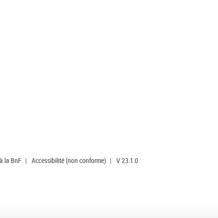
 à la BnF
|
Accessibilité (non conforme)
|
V 23.1.0