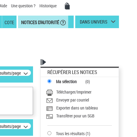
Aide
Une question ?
Historique
DANS UNIVERS
COTE
NOTICES D'AUTORITÉ
RÉCUPÉRER LES NOTICES
ésultats/page
Ma sélection
(
0
)
Télécharger/Imprimer
Envoyer par courriel
Exporter dans un tableau
Transférer pour un SGB
ésultats/page
Tous les résultats
(
1
)