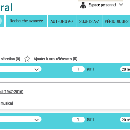
Espace personnel
Recherche avancée
AUTEURS A-Z
SUJETS A-Z
PÉRIODIQUES
(
0
)
 sélection (
0
)
Ajouter à mes références
sur 1
20 r
od (1947-2016)
e musical
sur 1
20 r