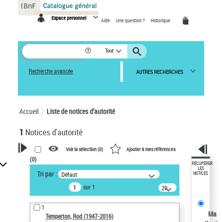
Panneau de gestion des cookies
Espace personnel
Aide
Une question ?
Historique
Tout
Recherche avancée
AUTRES RECHERCHES
Accueil
Liste de notices d’autorité
1
Notices d'autorité
Voir la sélection (
0
)
Ajouter à mes références
(
0
)
VOTRE RECHERCHE
RÉCUPÉRER
LES
Tri par :
Défaut
NOTICES
Recherche avancée dans les
sur 1
notices d’autorité
20
résultats/page
Œuvres liées à l'auteur :
1
Temperton, Rod (1947-2016)
Ma
Temperton, Rod (1947-2016)