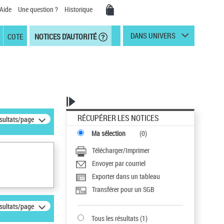
Aide
Une question ?
Historique
DANS UNIVERS
COTE
NOTICES D'AUTORITÉ
RÉCUPÉRER LES NOTICES
ésultats/page
Ma sélection
(
0
)
Télécharger/Imprimer
Envoyer par courriel
Exporter dans un tableau
Transférer pour un SGB
ésultats/page
Tous les résultats
(
1
)