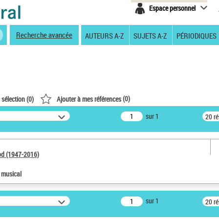
Espace personnel
Recherche avancée
AUTEURS A-Z
SUJETS A-Z
PÉRIODIQUES
(
0
)
 sélection (
0
)
Ajouter à mes références
sur 1
20 r
od (1947-2016)
e musical
sur 1
20 r