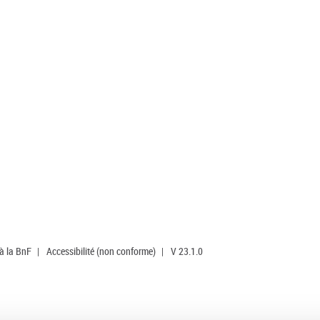
 à la BnF
|
Accessibilité (non conforme)
|
V 23.1.0