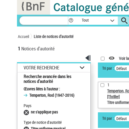
Panneau de gestion des cookies
Tout
Accueil
Liste de notices d’autorité
1
Notices d'autorité
Voir la
VOTRE RECHERCHE
Tri par :
Défaut
Recherche avancée dans les
notices d’autorité
1
Œuvres liées à l'auteur :
Temperton, R
Temperton, Rod (1947-2016)
[Thriller]
Titre uniform
Pays
ne s'applique pas
Tri par :
Défaut
Type de notice d'autorité
Titre uniforme musical