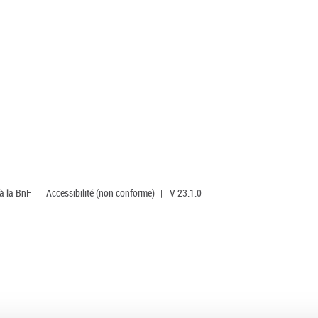
 à la BnF
|
Accessibilité (non conforme)
|
V 23.1.0