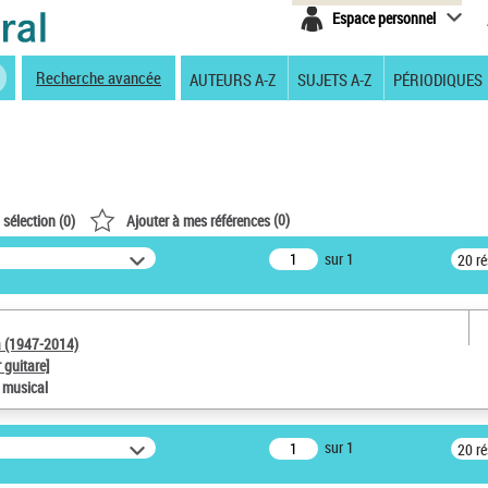
Espace personnel
Recherche avancée
AUTEURS A-Z
SUJETS A-Z
PÉRIODIQUES
(
0
)
 sélection (
0
)
Ajouter à mes références
sur 1
20 r
a (1947-2014)
 guitare]
e musical
sur 1
20 r