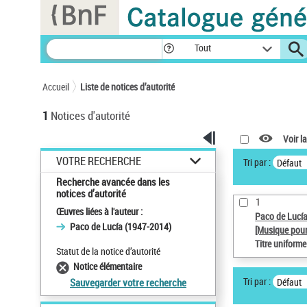
Panneau de gestion des cookies
Tout
Accueil
Liste de notices d’autorité
1
Notices d'autorité
Voir la
VOTRE RECHERCHE
Tri par :
Défaut
Recherche avancée dans les
notices d’autorité
1
Œuvres liées à l'auteur :
Paco de Lucí
Paco de Lucía (1947-2014)
[Musique pour
Titre uniform
Statut de la notice d’autorité
Notice élémentaire
Tri par :
Défaut
Sauvegarder votre recherche