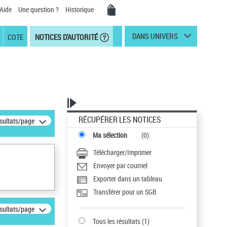
Aide
Une question ?
Historique
DANS UNIVERS
COTE
NOTICES D'AUTORITÉ
RÉCUPÉRER LES NOTICES
ésultats/page
Ma sélection
(
0
)
Télécharger/Imprimer
Envoyer par courriel
Exporter dans un tableau
Transférer pour un SGB
ésultats/page
Tous les résultats
(
1
)