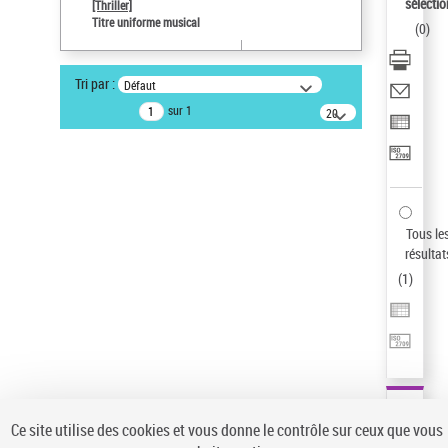
sélectio
[Thriller]
Auteur d’œuvre
Titre uniforme musical
(
0
)
Temperton, Rod (1947-2016)
Pays
Tri par :
Défaut
ne s'applique pas
sur 1
20
résultats/page
Type de notice d'autorité
Œuvre
Sauvegarder votre recherche
AFFINER
Tous le
Type de notice d'autorité
résultat
(
1
)
Œuvre
(1)
Titre uniforme musical
(1)
Statut de la notice d’autorité
Pays
Auteur d’œuvre
Ce site utilise des cookies et vous donne le contrôle sur ceux que vous