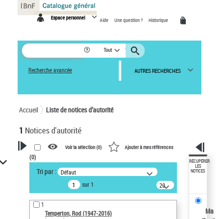
Panneau de gestion des cookies
Espace personnel
Aide
Une question ?
Historique
Tout
Recherche avancée
AUTRES RECHERCHES
Accueil
Liste de notices d’autorité
1
Notices d'autorité
Voir la sélection (
0
)
Ajouter à mes références
(
0
)
VOTRE RECHERCHE
RÉCUPÉRER
LES
Tri par :
Défaut
NOTICES
Recherche avancée dans les
sur 1
notices d’autorité
20
résultats/page
Œuvres liées à l'auteur :
1
Temperton, Rod (1947-2016)
Ma
Temperton, Rod (1947-2016)