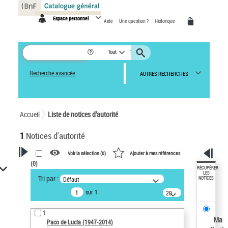
Panneau de gestion des cookies
Espace personnel
Aide
Une question ?
Historique
Tout
Recherche avancée
AUTRES RECHERCHES
Accueil
Liste de notices d’autorité
1
Notices d'autorité
Voir la sélection (
0
)
Ajouter à mes références
(
0
)
VOTRE RECHERCHE
RÉCUPÉRER
LES
Tri par :
Défaut
NOTICES
Recherche avancée dans les
sur 1
notices d’autorité
20
résultats/page
Œuvres liées à l'auteur :
1
Paco de Lucía (1947-2014)
Ma
Paco de Lucía (1947-2014)