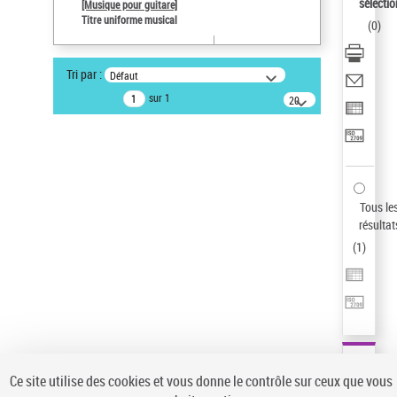
sélectio
[Musique pour guitare]
Pays
Titre uniforme musical
(
0
)
ne s'applique pas
Statut de la notice d’autorité
Tri par :
Défaut
Notice élémentaire
sur 1
20
résultats/page
Auteur d’œuvre
Paco de Lucía (1947-2014)
Sauvegarder votre recherche
AFFINER
Tous le
Type de notice d'autorité
résultat
(
1
)
Œuvre
(1)
Titre uniforme musical
(1)
Statut de la notice d’autorité
Pays
Auteur d’œuvre
Ce site utilise des cookies et vous donne le contrôle sur ceux que vous