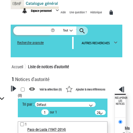
Panneau de gestion des cookies
Espace personnel
Aide
Une question ?
Historique
Tout
Recherche avancée
AUTRES RECHERCHES
Accueil
Liste de notices d’autorité
1
Notices d'autorité
Voir la sélection (
0
)
Ajouter à mes références
(
0
)
VOTRE RECHERCHE
RÉCUPÉRER
LES
Tri par :
Défaut
NOTICES
Recherche avancée dans les
sur 1
notices d’autorité
20
résultats/page
Œuvres liées à l'auteur :
1
Paco de Lucía (1947-2014)
Ma
Paco de Lucía (1947-2014)