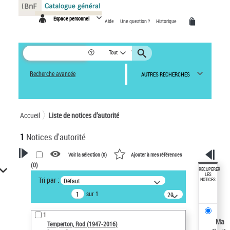
Panneau de gestion des cookies
Espace personnel
Aide
Une question ?
Historique
Tout
Recherche avancée
AUTRES RECHERCHES
Accueil
Liste de notices d’autorité
1
Notices d'autorité
Voir la sélection (
0
)
Ajouter à mes références
(
0
)
VOTRE RECHERCHE
RÉCUPÉRER
LES
Tri par :
Défaut
NOTICES
Recherche avancée dans les
sur 1
notices d’autorité
20
résultats/page
Œuvres liées à l'auteur :
1
Temperton, Rod (1947-2016)
Ma
Temperton, Rod (1947-2016)