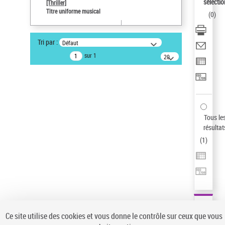
sélectio
[Thriller]
Auteur d’œuvre
Titre uniforme musical
(
0
)
Temperton, Rod (1947-2016)
Type de notice d'autorité
Tri par :
Défaut
Titre uniforme musical
sur 1
20
Œuvre
résultats/page
Sauvegarder votre recherche
AFFINER
Type de notice d'autorité
Tous le
Œuvre
(1)
résultat
Titre uniforme musical
(1)
(
1
)
Statut de la notice d’autorité
Pays
Auteur d’œuvre
Ce site utilise des cookies et vous donne le contrôle sur ceux que vous