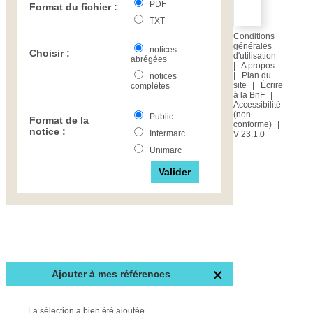
d’autorité
PDF
Format du fichier :
TXT
Pays
Conditions
générales
notices
Auteur d’œuvre
Choisir :
d'utilisation
abrégées
|
A propos
|
Plan du
notices
site
|
Écrire
complètes
à la BnF
|
Accessibilité
(non
Public
Format de la
conforme)
|
notice :
Intermarc
V 23.1.0
Unimarc
Ajouter à mes références
La sélection a bien été ajoutée.