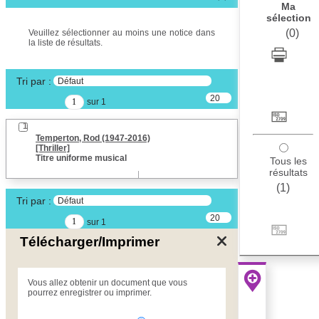
Œuvres liées à l'auteur :
Ma
Temperton, Rod (1947-
sélection
2016)
(
0
)
Veuillez sélectionner au moins une notice dans
la liste de résultats.
Auteur d’œuvre
Temperton, Rod (1947-
Tri par :
2016)
Défaut
20
sur 1
Type de notice d'autorité
résultats/page
Titre uniforme musical
1
Temperton, Rod (1947-2016)
Pays
[Thriller]
ne s'applique pas
Titre uniforme musical
Tous les
Sauvegarder votre
résultats
recherche
(
1
)
Tri par :
Défaut
AFFINER
20
sur 1
résultats/page
Type de notice d'autorité
Télécharger/Imprimer
Œuvre
(1)
Vous allez obtenir un document que vous
Titre uniforme musical
(1)
pourrez enregistrer ou imprimer.
Statut de la notice