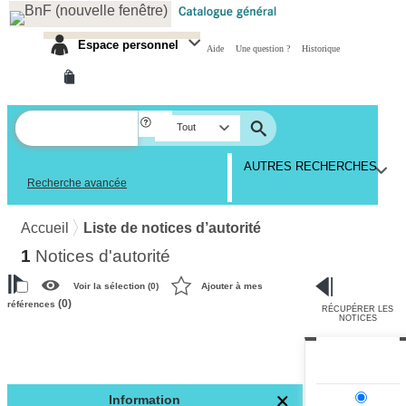
Panneau de gestion des cookies
Espace personnel
Aide
Une question ?
Historique
Tout
AUTRES RECHERCHES
Recherche avancée
Accueil
Liste de notices d’autorité
1
Notices d'autorité
Voir la sélection (
0
)
Ajouter à mes
(
0
)
références
RÉCUPÉRER LES
VOTRE RECHERCHE
NOTICES
Recherche avancée dans
les notices d’autorité
Information