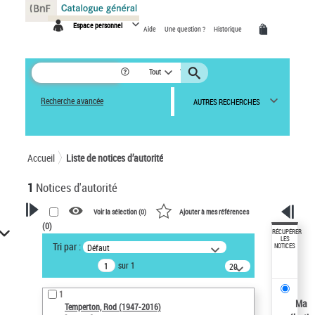
Panneau de gestion des cookies
Espace personnel
Aide
Une question ?
Historique
Tout
Recherche avancée
AUTRES RECHERCHES
Accueil
Liste de notices d’autorité
1
Notices d'autorité
Voir la sélection (
0
)
Ajouter à mes références
(
0
)
VOTRE RECHERCHE
RÉCUPÉRER
LES
Tri par :
Défaut
NOTICES
Recherche avancée dans les
sur 1
notices d’autorité
20
résultats/page
Œuvres liées à l'auteur :
1
Temperton, Rod (1947-2016)
Ma
Temperton, Rod (1947-2016)