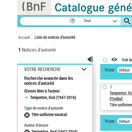
Panneau de gestion des cookies
Tout
Accueil
Liste de notices d’autorité
1
Notices d'autorité
Voir la
VOTRE RECHERCHE
Tri par :
Défaut
Recherche avancée dans les
notices d’autorité
1
Œuvres liées à l'auteur :
Temperton, R
Temperton, Rod (1947-2016)
[Thriller]
Titre uniform
Type de notice d'autorité
Titre uniforme musical
Tri par :
Défaut
Auteur d’œuvre
Temperton, Rod (1947-2016)