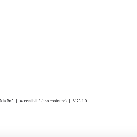
 à la BnF
|
Accessibilité (non conforme)
|
V 23.1.0