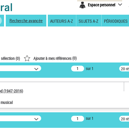
Espace personnel
Recherche avancée
AUTEURS A-Z
SUJETS A-Z
PÉRIODIQUES
(
0
)
 sélection (
0
)
Ajouter à mes références
sur 1
20 r
od (1947-2016)
e musical
sur 1
20 r