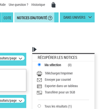
Aide
Une question ?
Historique
DANS UNIVERS
COTE
NOTICES D'AUTORITÉ
RÉCUPÉRER LES NOTICES
ésultats/page
Ma sélection
(
0
)
Télécharger/Imprimer
Envoyer par courriel
Exporter dans un tableau
Transférer pour un SGB
ésultats/page
Tous les résultats
(
1
)