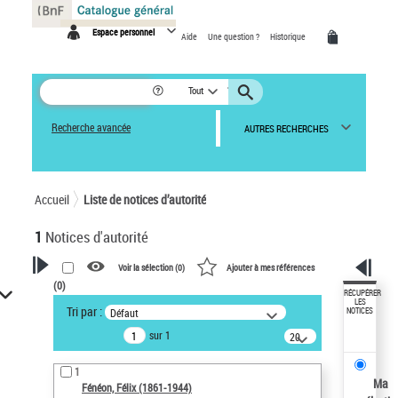
Panneau de gestion des cookies
Espace personnel
Aide
Une question ?
Historique
Tout
Recherche avancée
AUTRES RECHERCHES
Accueil
Liste de notices d’autorité
1
Notices d'autorité
Voir la sélection (
0
)
Ajouter à mes références
(
0
)
VOTRE RECHERCHE
RÉCUPÉRER
LES
Tri par :
Défaut
NOTICES
Recherche avancée dans les
sur 1
notices d’autorité
20
résultats/page
Œuvres liées à l'auteur :
1
Fénéon, Félix (1861-1944)
Ma
Fénéon, Félix (1861-1944)