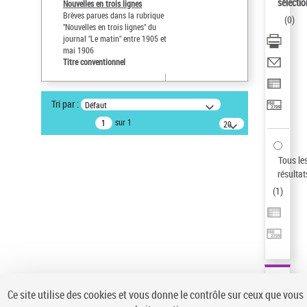
sélectio
Nouvelles en trois lignes
Type de notice d'autorité
Brèves parues dans la rubrique
(
0
)
Œuvre
"Nouvelles en trois lignes" du
journal "Le matin" entre 1905 et
Sauvegarder votre recherche
mai 1906
Titre conventionnel
AFFINER
Type de notice d'autorité
Tri par :
Défaut
Œuvre
(1)
sur 1
20
Titre conventionnel
(1)
résultats/page
Statut de la notice d’autorité
Tous le
résultat
Nature de l’œuvre
(
1
)
Langues
Pays
Domaine
Auteur d’œuvre
Ce site utilise des cookies et vous donne le contrôle sur ceux que vous