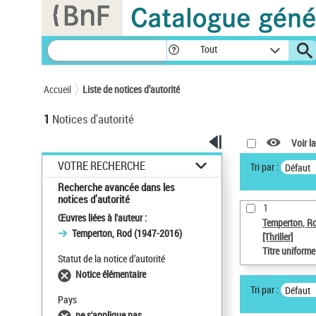
Panneau de gestion des cookies
Tout
Accueil
Liste de notices d’autorité
1
Notices d'autorité
Voir la
VOTRE RECHERCHE
Tri par :
Défaut
Recherche avancée dans les
notices d’autorité
1
Œuvres liées à l'auteur :
Temperton, R
Temperton, Rod (1947-2016)
[Thriller]
Titre uniform
Statut de la notice d’autorité
Notice élémentaire
Tri par :
Défaut
Pays
ne s'applique pas