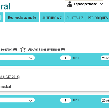
Espace personnel
Recherche avancée
AUTEURS A-Z
SUJETS A-Z
PÉRIODIQUES
(
0
)
 sélection (
0
)
Ajouter à mes références
sur 1
20 r
od (1947-2016)
e musical
sur 1
20 r