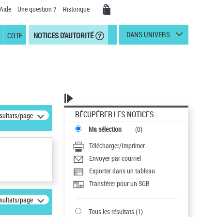
Aide
Une question ?
Historique
DANS UNIVERS
COTE
NOTICES D'AUTORITÉ
RÉCUPÉRER LES NOTICES
ésultats/page
Ma sélection
(
0
)
Télécharger/Imprimer
Envoyer par courriel
Exporter dans un tableau
Transférer pour un SGB
ésultats/page
Tous les résultats
(
1
)