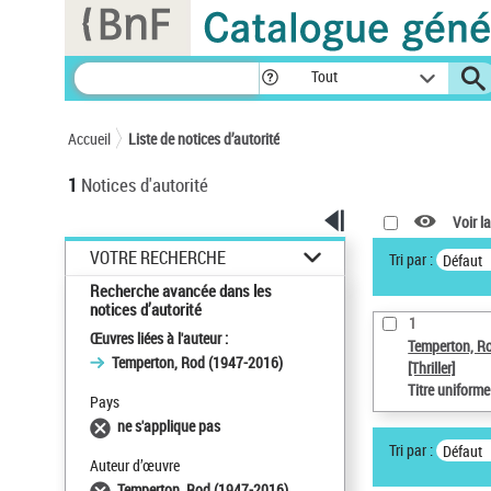
Panneau de gestion des cookies
Tout
Accueil
Liste de notices d’autorité
1
Notices d'autorité
Voir la
VOTRE RECHERCHE
Tri par :
Défaut
Recherche avancée dans les
notices d’autorité
1
Œuvres liées à l'auteur :
Temperton, R
Temperton, Rod (1947-2016)
[Thriller]
Titre uniform
Pays
ne s'applique pas
Tri par :
Défaut
Auteur d’œuvre
Temperton, Rod (1947-2016)