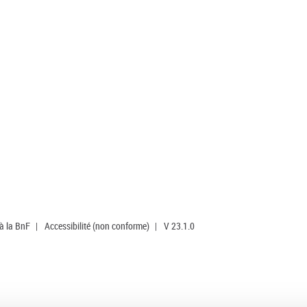
 à la BnF
|
Accessibilité (non conforme)
|
V 23.1.0