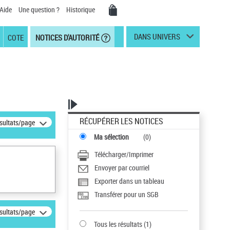
Aide
Une question ?
Historique
DANS UNIVERS
COTE
NOTICES D'AUTORITÉ
RÉCUPÉRER LES NOTICES
ésultats/page
Ma sélection
(
0
)
Télécharger/Imprimer
Envoyer par courriel
Exporter dans un tableau
Transférer pour un SGB
ésultats/page
Tous les résultats
(
1
)