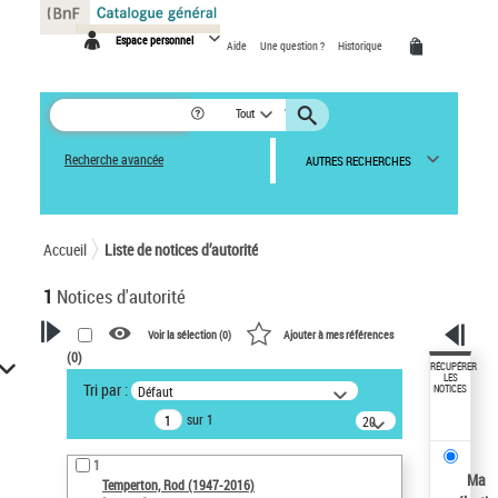
Panneau de gestion des cookies
Espace personnel
Aide
Une question ?
Historique
Tout
Recherche avancée
AUTRES RECHERCHES
Accueil
Liste de notices d’autorité
1
Notices d'autorité
Voir la sélection (
0
)
Ajouter à mes références
(
0
)
VOTRE RECHERCHE
RÉCUPÉRER
LES
Tri par :
Défaut
NOTICES
Recherche avancée dans les
sur 1
notices d’autorité
20
résultats/page
Œuvres liées à l'auteur :
1
Temperton, Rod (1947-2016)
Ma
Temperton, Rod (1947-2016)