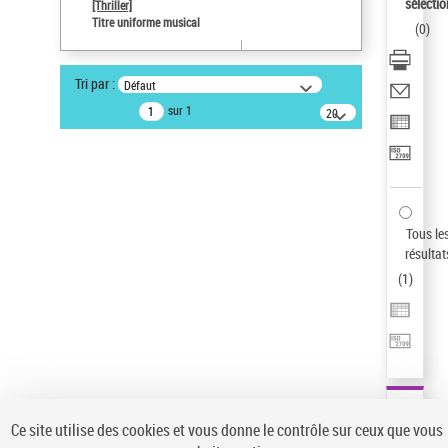
sélectio
[Thriller]
Type de notice d'autorité
Titre uniforme musical
(
0
)
Titre uniforme musical
Sauvegarder votre recherche
Tri par :
Défaut
AFFINER
sur 1
20
résultats/page
Type de notice d'autorité
Œuvre
(1)
Titre uniforme musical
(1)
Statut de la notice d’autorité
Tous le
résultat
Pays
(
1
)
Auteur d’œuvre
Ce site utilise des cookies et vous donne le contrôle sur ceux que vous