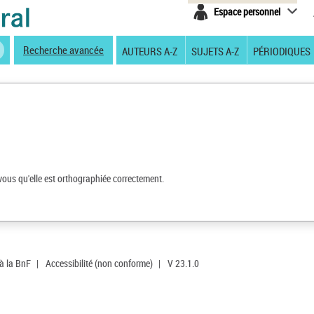
Espace personnel
Recherche avancée
AUTEURS A-Z
SUJETS A-Z
PÉRIODIQUES
vous qu'elle est orthographiée correctement.
 à la BnF
|
Accessibilité (non conforme)
|
V 23.1.0