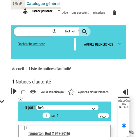
Panneau de gestion des cookies
Espace personnel
Aide
Une question ?
Historique
Tout
Recherche avancée
AUTRES RECHERCHES
Accueil
Liste de notices d’autorité
1
Notices d'autorité
Voir la sélection (
0
)
Ajouter à mes références
(
0
)
VOTRE RECHERCHE
RÉCUPÉRER
LES
Tri par :
Défaut
NOTICES
Recherche avancée dans les
sur 1
notices d’autorité
20
résultats/page
Œuvres liées à l'auteur :
1
Temperton, Rod (1947-2016)
Ma
Temperton, Rod (1947-2016)