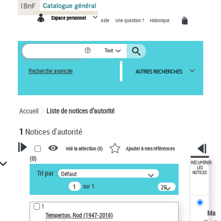
Panneau de gestion des cookies
Espace personnel
Aide
Une question ?
Historique
Tout
Recherche avancée
AUTRES RECHERCHES
Accueil
Liste de notices d’autorité
1
Notices d'autorité
Voir la sélection (
0
)
Ajouter à mes références
(
0
)
VOTRE RECHERCHE
RÉCUPÉRER
LES
Tri par :
Défaut
NOTICES
Recherche avancée dans les
sur 1
notices d’autorité
20
résultats/page
Œuvres liées à l'auteur :
1
Temperton, Rod (1947-2016)
Ma
Temperton, Rod (1947-2016)