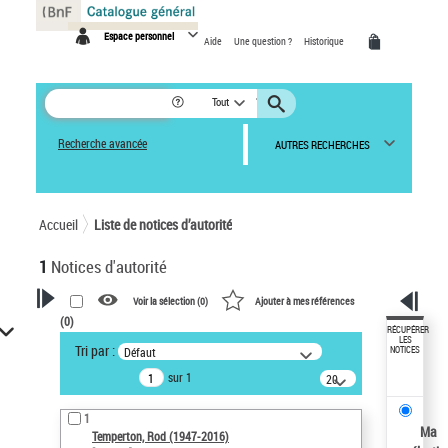
Panneau de gestion des cookies
Espace personnel
Aide
Une question ?
Historique
Tout
Recherche avancée
AUTRES RECHERCHES
Accueil
Liste de notices d’autorité
1
Notices d'autorité
Voir la sélection (
0
)
Ajouter à mes références
(
0
)
VOTRE RECHERCHE
RÉCUPÉRER
LES
Tri par :
Défaut
NOTICES
Recherche avancée dans les
sur 1
notices d’autorité
20
résultats/page
Œuvres liées à l'auteur :
1
Temperton, Rod (1947-2016)
Ma
Temperton, Rod (1947-2016)