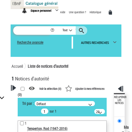
Panneau de gestion des cookies
Espace personnel
Aide
Une question ?
Historique
Tout
Recherche avancée
AUTRES RECHERCHES
Accueil
Liste de notices d’autorité
1
Notices d'autorité
Voir la sélection (
0
)
Ajouter à mes références
(
0
)
VOTRE RECHERCHE
RÉCUPÉRER
LES
Tri par :
Défaut
NOTICES
Recherche avancée dans les
sur 1
notices d’autorité
20
résultats/page
Œuvres liées à l'auteur :
1
Temperton, Rod (1947-2016)
Ma
Temperton, Rod (1947-2016)