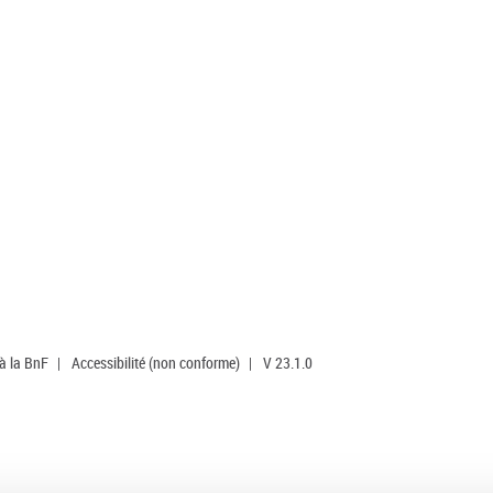
 à la BnF
|
Accessibilité (non conforme)
|
V 23.1.0