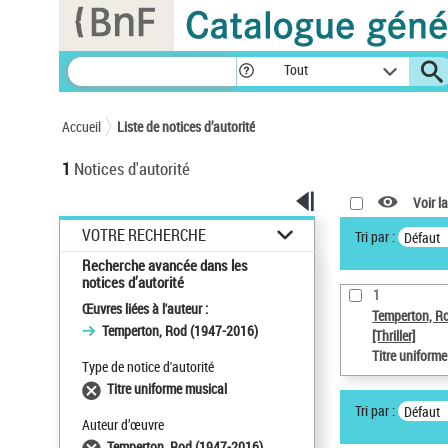
Panneau de gestion des cookies
Tout
Accueil
Liste de notices d’autorité
1
Notices d'autorité
Voir la
VOTRE RECHERCHE
Tri par :
Défaut
Recherche avancée dans les
notices d’autorité
1
Œuvres liées à l'auteur :
Temperton, R
Temperton, Rod (1947-2016)
[Thriller]
Titre uniform
Type de notice d'autorité
Titre uniforme musical
Tri par :
Défaut
Auteur d’œuvre
Temperton, Rod (1947-2016)