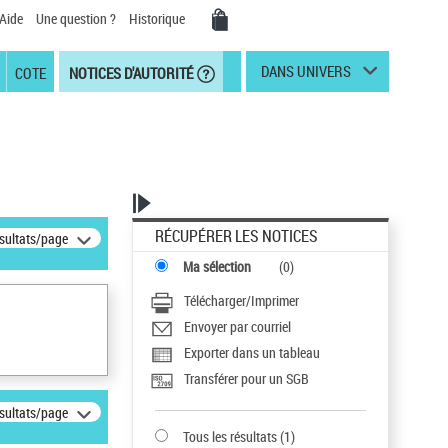
Aide
Une question ?
Historique
DANS UNIVERS
COTE
NOTICES D'AUTORITÉ
RÉCUPÉRER LES NOTICES
ésultats/page
Ma sélection
(
0
)
Télécharger/Imprimer
Envoyer par courriel
Exporter dans un tableau
Transférer pour un SGB
ésultats/page
Tous les résultats
(
1
)