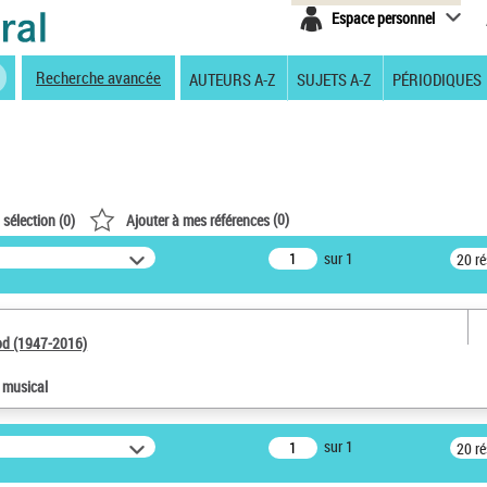
Espace personnel
Recherche avancée
AUTEURS A-Z
SUJETS A-Z
PÉRIODIQUES
(
0
)
 sélection (
0
)
Ajouter à mes références
sur 1
20 r
od (1947-2016)
e musical
sur 1
20 r