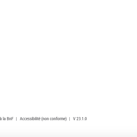
 à la BnF
|
Accessibilité (non conforme)
|
V 23.1.0