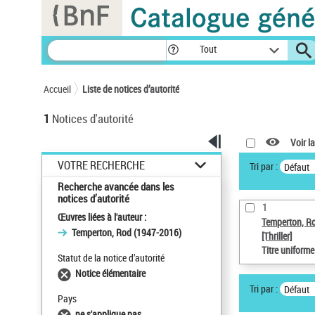
Panneau de gestion des cookies
Tout
Accueil
Liste de notices d’autorité
1
Notices d'autorité
Voir la
VOTRE RECHERCHE
Tri par :
Défaut
Recherche avancée dans les
notices d’autorité
1
Œuvres liées à l'auteur :
Temperton, R
Temperton, Rod (1947-2016)
[Thriller]
Titre uniform
Statut de la notice d’autorité
Notice élémentaire
Tri par :
Défaut
Pays
ne s'applique pas