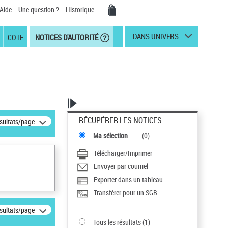
Aide
Une question ?
Historique
DANS UNIVERS
COTE
NOTICES D'AUTORITÉ
RÉCUPÉRER LES NOTICES
ésultats/page
Ma sélection
(
0
)
Télécharger/Imprimer
Envoyer par courriel
Exporter dans un tableau
Transférer pour un SGB
ésultats/page
Tous les résultats
(
1
)