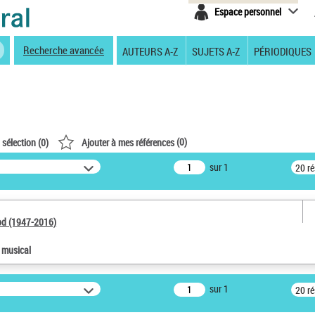
Espace personnel
Recherche avancée
AUTEURS A-Z
SUJETS A-Z
PÉRIODIQUES
(
0
)
 sélection (
0
)
Ajouter à mes références
sur 1
20 r
od (1947-2016)
e musical
sur 1
20 r