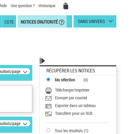
Aide
Une question ?
Historique
DANS UNIVERS
COTE
NOTICES D'AUTORITÉ
RÉCUPÉRER LES NOTICES
ésultats/page
Ma sélection
(
0
)
Télécharger/Imprimer
Envoyer par courriel
Exporter dans un tableau
Transférer pour un SGB
ésultats/page
Tous les résultats
(
1
)