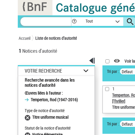
Panneau de gestion des cookies
Tout
Accueil
Liste de notices d’autorité
1
Notices d'autorité
Voir la
VOTRE RECHERCHE
Tri par :
Défaut
Recherche avancée dans les
notices d’autorité
1
Œuvres liées à l'auteur :
Temperton, R
Temperton, Rod (1947-2016)
[Thriller]
Titre uniform
Type de notice d'autorité
Titre uniforme musical
Tri par :
Défaut
Statut de la notice d’autorité
Notice élémentaire