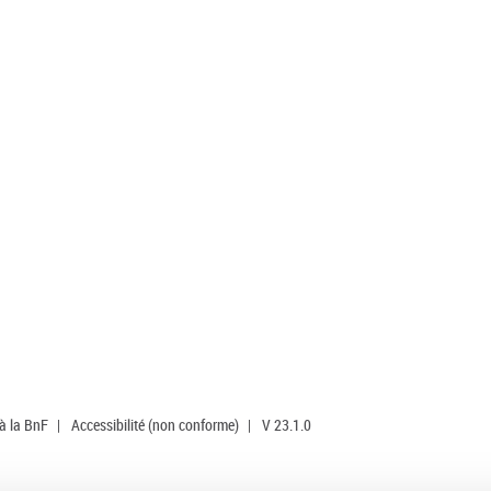
 à la BnF
|
Accessibilité (non conforme)
|
V 23.1.0