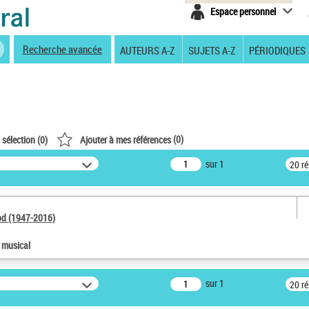
Espace personnel
Recherche avancée
AUTEURS A-Z
SUJETS A-Z
PÉRIODIQUES
(
0
)
 sélection (
0
)
Ajouter à mes références
sur 1
20 r
od (1947-2016)
e musical
sur 1
20 r