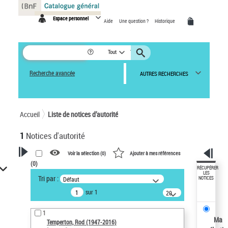
Panneau de gestion des cookies
Espace personnel
Aide
Une question ?
Historique
Tout
Recherche avancée
AUTRES RECHERCHES
Accueil
Liste de notices d’autorité
1
Notices d'autorité
Voir la sélection (
0
)
Ajouter à mes références
(
0
)
VOTRE RECHERCHE
RÉCUPÉRER
LES
Tri par :
Défaut
NOTICES
Recherche avancée dans les
sur 1
notices d’autorité
20
résultats/page
Œuvres liées à l'auteur :
1
Temperton, Rod (1947-2016)
Ma
Temperton, Rod (1947-2016)