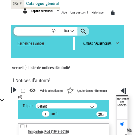
Panneau de gestion des cookies
Espace personnel
Aide
Une question ?
Historique
Tout
Recherche avancée
AUTRES RECHERCHES
Accueil
Liste de notices d’autorité
1
Notices d'autorité
Voir la sélection (
0
)
Ajouter à mes références
(
0
)
VOTRE RECHERCHE
RÉCUPÉRER
LES
Tri par :
Défaut
NOTICES
Recherche avancée dans les
sur 1
notices d’autorité
20
résultats/page
Œuvres liées à l'auteur :
1
Temperton, Rod (1947-2016)
Ma
Temperton, Rod (1947-2016)