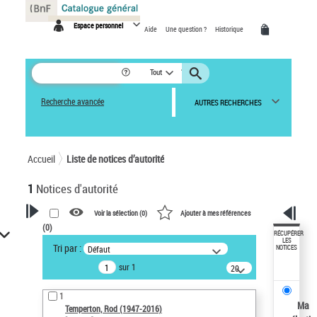
Panneau de gestion des cookies
Espace personnel
Aide
Une question ?
Historique
Tout
Recherche avancée
AUTRES RECHERCHES
Accueil
Liste de notices d’autorité
1
Notices d'autorité
Voir la sélection (
0
)
Ajouter à mes références
(
0
)
VOTRE RECHERCHE
RÉCUPÉRER
LES
Tri par :
Défaut
NOTICES
Recherche avancée dans les
sur 1
notices d’autorité
20
résultats/page
Œuvres liées à l'auteur :
1
Temperton, Rod (1947-2016)
Ma
Temperton, Rod (1947-2016)