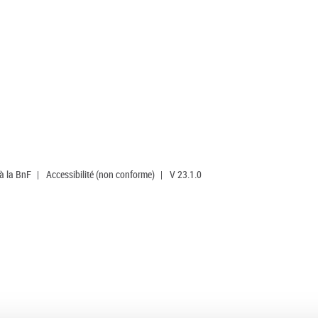
 à la BnF
|
Accessibilité (non conforme)
|
V 23.1.0