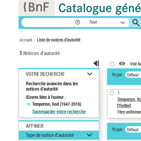
Panneau de gestion des cookies
Tout
Accueil
Liste de notices d’autorité
1
Notices d'autorité
Voir la
VOTRE RECHERCHE
Tri par :
Défaut
Recherche avancée dans les
notices d’autorité
1
Œuvres liées à l'auteur :
Temperton, R
Temperton, Rod (1947-2016)
[Thriller]
Sauvegarder votre recherche
Titre uniform
AFFINER
Tri par :
Défaut
Type de notice d'autorité