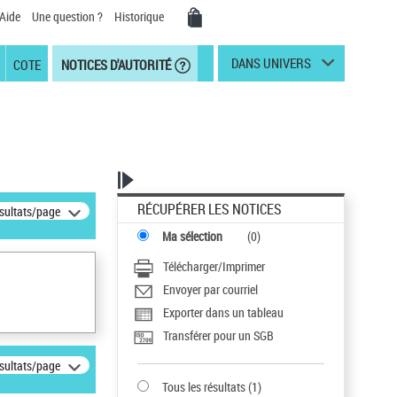
Aide
Une question ?
Historique
DANS UNIVERS
COTE
NOTICES D'AUTORITÉ
RÉCUPÉRER LES NOTICES
ésultats/page
Ma sélection
(
0
)
Télécharger/Imprimer
Envoyer par courriel
Exporter dans un tableau
Transférer pour un SGB
ésultats/page
Tous les résultats
(
1
)