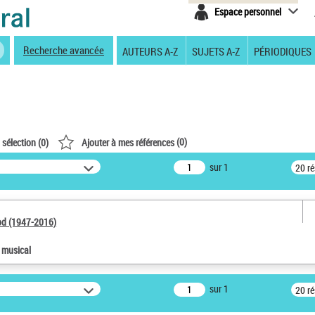
Espace personnel
Recherche avancée
AUTEURS A-Z
SUJETS A-Z
PÉRIODIQUES
(
0
)
 sélection (
0
)
Ajouter à mes références
sur 1
20 r
od (1947-2016)
e musical
sur 1
20 r