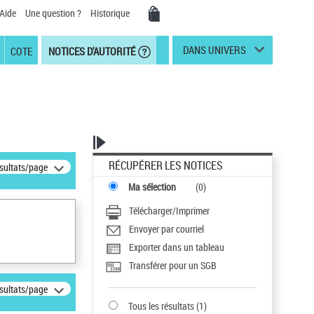
Aide
Une question ?
Historique
DANS UNIVERS
COTE
NOTICES D'AUTORITÉ
RÉCUPÉRER LES NOTICES
ésultats/page
Ma sélection
(
0
)
Télécharger/Imprimer
Envoyer par courriel
Exporter dans un tableau
Transférer pour un SGB
ésultats/page
Tous les résultats
(
1
)