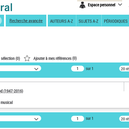
Espace personnel
Recherche avancée
AUTEURS A-Z
SUJETS A-Z
PÉRIODIQUES
(
0
)
 sélection (
0
)
Ajouter à mes références
sur 1
20 r
od (1947-2016)
e musical
sur 1
20 r