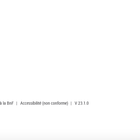
 à la BnF
|
Accessibilité (non conforme)
|
V 23.1.0