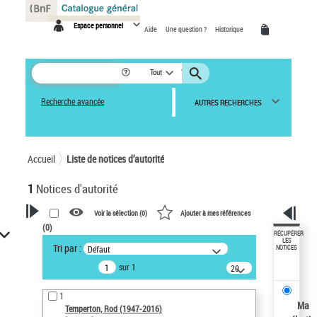
Panneau de gestion des cookies
Espace personnel
Aide
Une question ?
Historique
Tout
Recherche avancée
AUTRES RECHERCHES
Accueil
Liste de notices d’autorité
1
Notices d'autorité
Voir la sélection (
0
)
Ajouter à mes références
(
0
)
VOTRE RECHERCHE
RÉCUPÉRER
LES
Tri par :
Défaut
NOTICES
Recherche avancée dans les
sur 1
notices d’autorité
20
résultats/page
Œuvres liées à l'auteur :
1
Temperton, Rod (1947-2016)
Ma
Temperton, Rod (1947-2016)