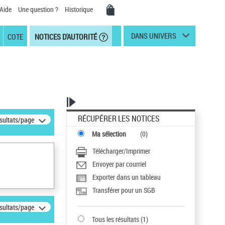
Aide
Une question ?
Historique
DANS UNIVERS
COTE
NOTICES D'AUTORITÉ
RÉCUPÉRER LES NOTICES
ésultats/page
Ma sélection
(
0
)
Télécharger/Imprimer
Envoyer par courriel
Exporter dans un tableau
Transférer pour un SGB
ésultats/page
Tous les résultats
(
1
)