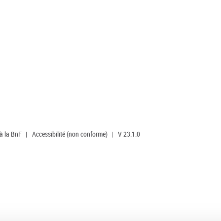
 à la BnF
|
Accessibilité (non conforme)
|
V 23.1.0