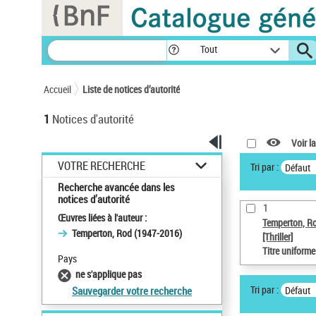
Panneau de gestion des cookies
Tout
Accueil
Liste de notices d’autorité
1
Notices d'autorité
Voir la
VOTRE RECHERCHE
Tri par :
Défaut
Recherche avancée dans les
notices d’autorité
1
Œuvres liées à l'auteur :
Temperton, R
Temperton, Rod (1947-2016)
[Thriller]
Titre uniform
Pays
ne s'applique pas
Tri par :
Défaut
Sauvegarder votre recherche