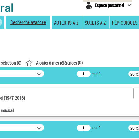
Espace personnel
Recherche avancée
AUTEURS A-Z
SUJETS A-Z
PÉRIODIQUES
(
0
)
 sélection (
0
)
Ajouter à mes références
sur 1
20 r
od (1947-2016)
e musical
sur 1
20 r