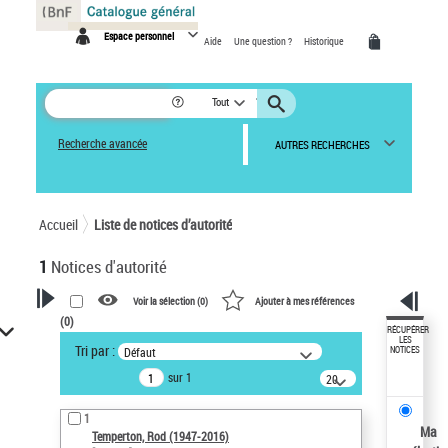
Panneau de gestion des cookies
Espace personnel
Aide
Une question ?
Historique
Tout
Recherche avancée
AUTRES RECHERCHES
Accueil
Liste de notices d’autorité
1
Notices d'autorité
Voir la sélection (
0
)
Ajouter à mes références
(
0
)
VOTRE RECHERCHE
RÉCUPÉRER
LES
Tri par :
Défaut
NOTICES
Recherche avancée dans les
sur 1
notices d’autorité
20
résultats/page
Œuvres liées à l'auteur :
1
Temperton, Rod (1947-2016)
Ma
Temperton, Rod (1947-2016)