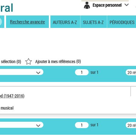
Espace personnel
Recherche avancée
AUTEURS A-Z
SUJETS A-Z
PÉRIODIQUES
(
0
)
 sélection (
0
)
Ajouter à mes références
sur 1
20 r
od (1947-2016)
e musical
sur 1
20 r