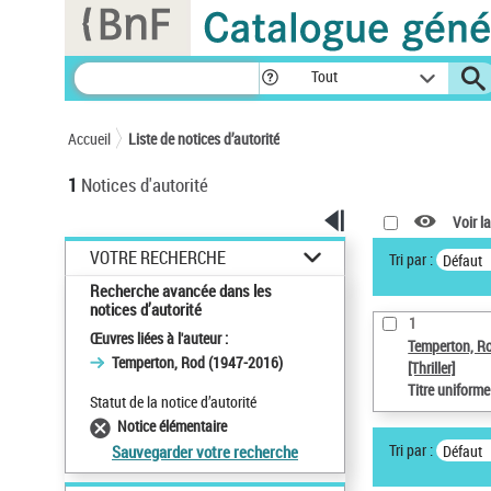
Panneau de gestion des cookies
Tout
Accueil
Liste de notices d’autorité
1
Notices d'autorité
Voir la
VOTRE RECHERCHE
Tri par :
Défaut
Recherche avancée dans les
notices d’autorité
1
Œuvres liées à l'auteur :
Temperton, R
Temperton, Rod (1947-2016)
[Thriller]
Titre uniform
Statut de la notice d’autorité
Notice élémentaire
Tri par :
Défaut
Sauvegarder votre recherche