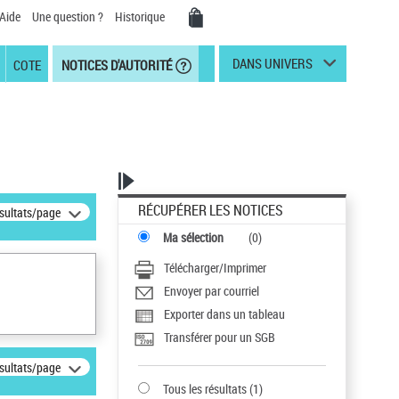
Aide
Une question ?
Historique
DANS UNIVERS
COTE
NOTICES D'AUTORITÉ
RÉCUPÉRER LES NOTICES
ésultats/page
Ma sélection
(
0
)
Télécharger/Imprimer
Envoyer par courriel
Exporter dans un tableau
Transférer pour un SGB
ésultats/page
Tous les résultats
(
1
)