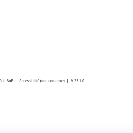
 à la BnF
|
Accessibilité (non conforme)
|
V 23.1.0