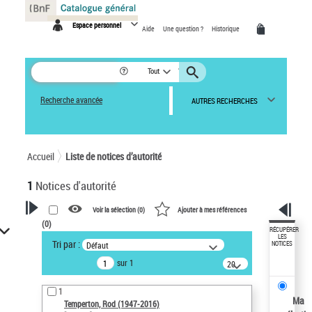
Panneau de gestion des cookies
Espace personnel
Aide
Une question ?
Historique
Tout
Recherche avancée
AUTRES RECHERCHES
Accueil
Liste de notices d’autorité
1
Notices d'autorité
Voir la sélection (
0
)
Ajouter à mes références
(
0
)
VOTRE RECHERCHE
RÉCUPÉRER
LES
Tri par :
Défaut
NOTICES
Recherche avancée dans les
sur 1
notices d’autorité
20
résultats/page
Œuvres liées à l'auteur :
1
Temperton, Rod (1947-2016)
Ma
Temperton, Rod (1947-2016)