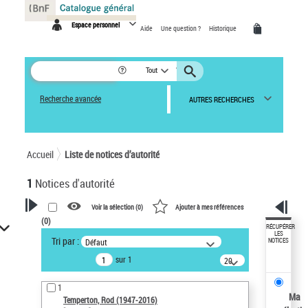
Panneau de gestion des cookies
Espace personnel
Aide
Une question ?
Historique
Tout
Recherche avancée
AUTRES RECHERCHES
Accueil
Liste de notices d’autorité
1
Notices d'autorité
Voir la sélection (
0
)
Ajouter à mes références
(
0
)
VOTRE RECHERCHE
RÉCUPÉRER
LES
Tri par :
Défaut
NOTICES
Recherche avancée dans les
sur 1
notices d’autorité
20
résultats/page
Œuvres liées à l'auteur :
1
Temperton, Rod (1947-2016)
Ma
Temperton, Rod (1947-2016)