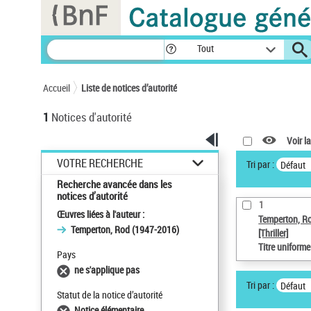
Panneau de gestion des cookies
Tout
Accueil
Liste de notices d’autorité
1
Notices d'autorité
Voir la
VOTRE RECHERCHE
Tri par :
Défaut
Recherche avancée dans les
notices d’autorité
1
Œuvres liées à l'auteur :
Temperton, R
Temperton, Rod (1947-2016)
[Thriller]
Titre uniform
Pays
ne s'applique pas
Tri par :
Défaut
Statut de la notice d’autorité
Notice élémentaire