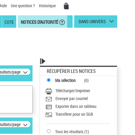
Aide
Une question ?
Historique
DANS UNIVERS
COTE
NOTICES D'AUTORITÉ
RÉCUPÉRER LES NOTICES
ésultats/page
Ma sélection
(
0
)
Télécharger/Imprimer
Envoyer par courriel
Exporter dans un tableau
Transférer pour un SGB
ésultats/page
Tous les résultats
(
1
)