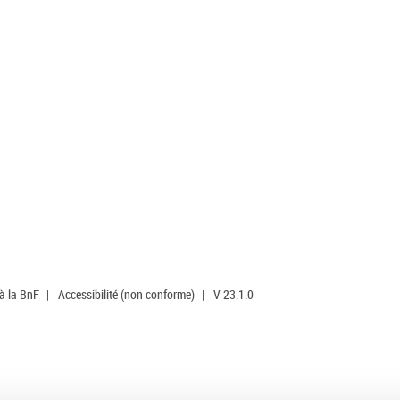
 à la BnF
|
Accessibilité (non conforme)
|
V 23.1.0