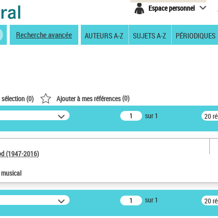
Espace personnel
Recherche avancée
AUTEURS A-Z
SUJETS A-Z
PÉRIODIQUES
(
0
)
 sélection (
0
)
Ajouter à mes références
sur 1
20 r
od (1947-2016)
e musical
sur 1
20 r