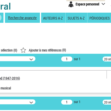
Espace personnel
Recherche avancée
AUTEURS A-Z
SUJETS A-Z
PÉRIODIQUES
(
0
)
 sélection (
0
)
Ajouter à mes références
sur 1
20 r
od (1947-2016)
e musical
sur 1
20 r