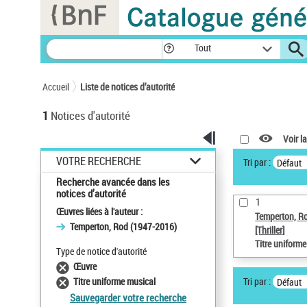
Panneau de gestion des cookies
Tout
Accueil
Liste de notices d’autorité
1
Notices d'autorité
Voir la
VOTRE RECHERCHE
Tri par :
Défaut
Recherche avancée dans les
notices d’autorité
1
Œuvres liées à l'auteur :
Temperton, R
Temperton, Rod (1947-2016)
[Thriller]
Titre uniform
Type de notice d'autorité
Œuvre
Tri par :
Titre uniforme musical
Défaut
Sauvegarder votre recherche