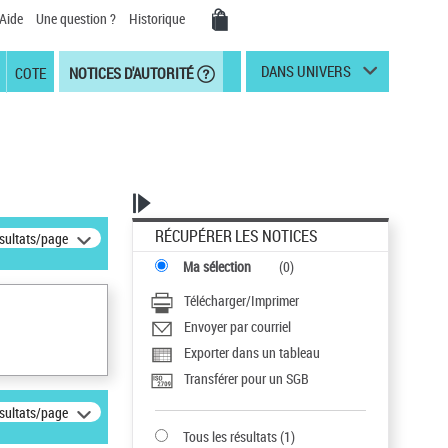
Aide
Une question ?
Historique
DANS UNIVERS
COTE
NOTICES D'AUTORITÉ
RÉCUPÉRER LES NOTICES
ésultats/page
Ma sélection
(
0
)
Télécharger/Imprimer
Envoyer par courriel
Exporter dans un tableau
Transférer pour un SGB
ésultats/page
Tous les résultats
(
1
)