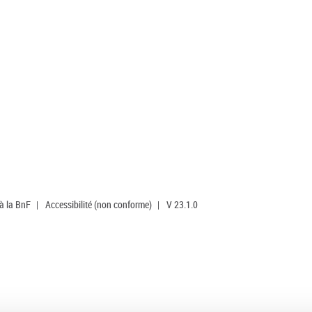
 à la BnF
|
Accessibilité (non conforme)
|
V 23.1.0