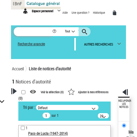
Panneau de gestion des cookies
Espace personnel
Aide
Une question ?
Historique
Tout
Recherche avancée
AUTRES RECHERCHES
Accueil
Liste de notices d’autorité
1
Notices d'autorité
Voir la sélection (
0
)
Ajouter à mes références
(
0
)
VOTRE RECHERCHE
RÉCUPÉRER
LES
Tri par :
Défaut
NOTICES
Recherche avancée dans les
sur 1
notices d’autorité
20
résultats/page
Œuvres liées à l'auteur :
1
Paco de Lucía (1947-2014)
Ma
Paco de Lucía (1947-2014)