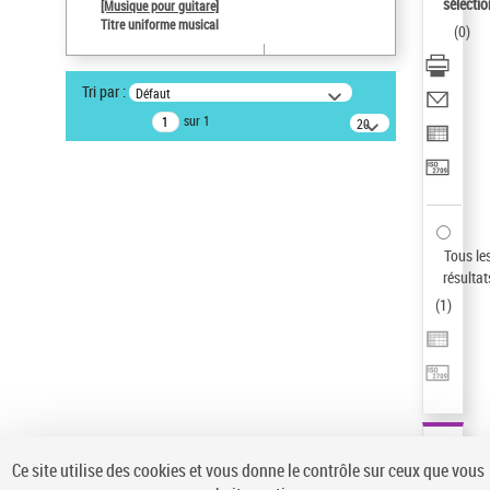
sélectio
[Musique pour guitare]
Pays
Titre uniforme musical
(
0
)
ne s'applique pas
Statut de la notice d’autorité
Tri par :
Défaut
Notice élémentaire
sur 1
20
Sauvegarder votre recherche
résultats/page
AFFINER
Type de notice d'autorité
Œuvre
(1)
Tous le
Titre uniforme musical
(1)
résultat
(
1
)
Statut de la notice d’autorité
Pays
Auteur d’œuvre
Ce site utilise des cookies et vous donne le contrôle sur ceux que vous