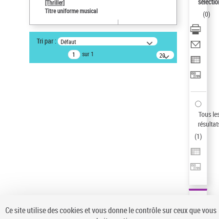
sélectio
[Thriller]
Auteur d’œuvre
Titre uniforme musical
(
0
)
Temperton, Rod (1947-2016)
Type de notice d'autorité
Tri par :
Défaut
Titre uniforme musical
sur 1
20
Œuvre
résultats/page
Sauvegarder votre recherche
AFFINER
Type de notice d'autorité
Tous le
Œuvre
(1)
résultat
Titre uniforme musical
(1)
(
1
)
Statut de la notice d’autorité
Pays
Auteur d’œuvre
Ce site utilise des cookies et vous donne le contrôle sur ceux que vous