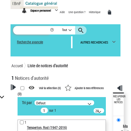
Panneau de gestion des cookies
Espace personnel
Aide
Une question ?
Historique
Tout
Recherche avancée
AUTRES RECHERCHES
Accueil
Liste de notices d’autorité
1
Notices d'autorité
Voir la sélection (
0
)
Ajouter à mes références
(
0
)
VOTRE RECHERCHE
RÉCUPÉRER
LES
Tri par :
Défaut
NOTICES
Recherche avancée dans les
sur 1
notices d’autorité
20
résultats/page
Œuvres liées à l'auteur :
1
Temperton, Rod (1947-2016)
Ma
Temperton, Rod (1947-2016)