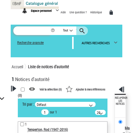
Panneau de gestion des cookies
Espace personnel
Aide
Une question ?
Historique
Tout
Recherche avancée
AUTRES RECHERCHES
Accueil
Liste de notices d’autorité
1
Notices d'autorité
Voir la sélection (
0
)
Ajouter à mes références
(
0
)
VOTRE RECHERCHE
RÉCUPÉRER
LES
Tri par :
Défaut
NOTICES
Recherche avancée dans les
sur 1
notices d’autorité
20
résultats/page
Œuvres liées à l'auteur :
1
Temperton, Rod (1947-2016)
Ma
Temperton, Rod (1947-2016)