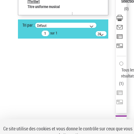
sélectio
[Thriller]
Auteur d’œuvre
Titre uniforme musical
(
0
)
Temperton, Rod (1947-2016)
Type de notice d'autorité
Tri par :
Défaut
Titre uniforme musical
sur 1
20
résultats/page
Statut de la notice d’autorité
Notice élémentaire
Sauvegarder votre recherche
AFFINER
Tous le
Type de notice d'autorité
résultat
(
1
)
Œuvre
(1)
Titre uniforme musical
(1)
Statut de la notice d’autorité
Pays
Auteur d’œuvre
Ce site utilise des cookies et vous donne le contrôle sur ceux que vous