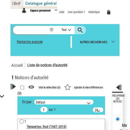
Panneau de gestion des cookies
Espace personnel
Aide
Une question ?
Historique
Tout
Recherche avancée
AUTRES RECHERCHES
Accueil
Liste de notices d’autorité
1
Notices d'autorité
Voir la sélection (
0
)
Ajouter à mes références
(
0
)
VOTRE RECHERCHE
RÉCUPÉRER
LES
Tri par :
Défaut
NOTICES
Recherche avancée dans les
sur 1
notices d’autorité
20
résultats/page
Œuvres liées à l'auteur :
1
Temperton, Rod (1947-2016)
Ma
Temperton, Rod (1947-2016)