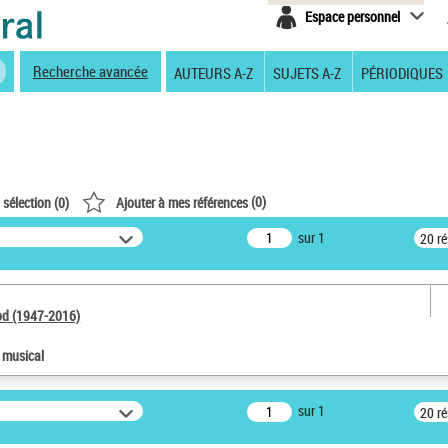
Espace personnel
Recherche avancée
AUTEURS A-Z
SUJETS A-Z
PÉRIODIQUES
(
0
)
 sélection (
0
)
Ajouter à mes références
sur 1
20 r
od (1947-2016)
e musical
sur 1
20 r