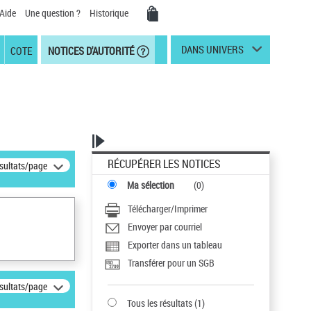
Aide
Une question ?
Historique
DANS UNIVERS
COTE
NOTICES D'AUTORITÉ
RÉCUPÉRER LES NOTICES
ésultats/page
Ma sélection
(
0
)
Télécharger/Imprimer
Envoyer par courriel
Exporter dans un tableau
Transférer pour un SGB
ésultats/page
Tous les résultats
(
1
)