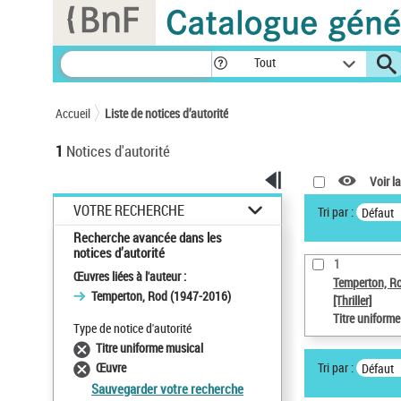
Panneau de gestion des cookies
Tout
Accueil
Liste de notices d’autorité
1
Notices d'autorité
Voir la
VOTRE RECHERCHE
Tri par :
Défaut
Recherche avancée dans les
notices d’autorité
1
Œuvres liées à l'auteur :
Temperton, R
Temperton, Rod (1947-2016)
[Thriller]
Titre uniform
Type de notice d'autorité
Titre uniforme musical
Tri par :
Œuvre
Défaut
Sauvegarder votre recherche