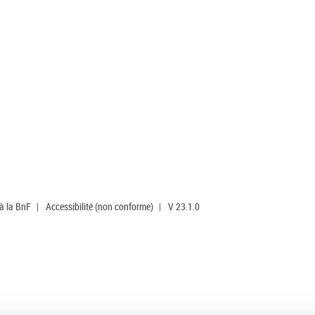
 à la BnF
|
Accessibilité (non conforme)
|
V 23.1.0