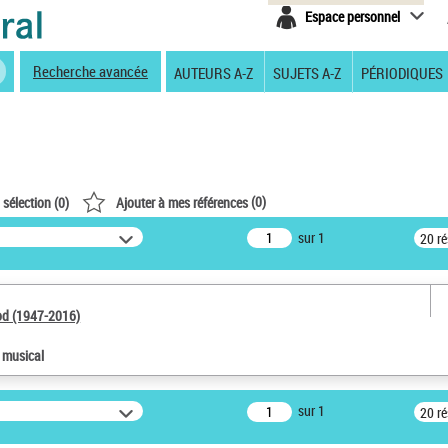
Espace personnel
Recherche avancée
AUTEURS A-Z
SUJETS A-Z
PÉRIODIQUES
(
0
)
 sélection (
0
)
Ajouter à mes références
sur 1
20 r
od (1947-2016)
e musical
sur 1
20 r