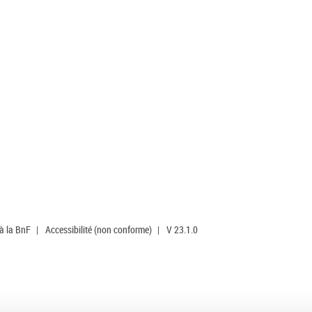
 à la BnF
|
Accessibilité (non conforme)
|
V 23.1.0