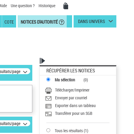
Aide
Une question ?
Historique
DANS UNIVERS
COTE
NOTICES D'AUTORITÉ
RÉCUPÉRER LES NOTICES
ésultats/page
Ma sélection
(
0
)
Télécharger/Imprimer
Envoyer par courriel
Exporter dans un tableau
Transférer pour un SGB
ésultats/page
Tous les résultats
(
1
)