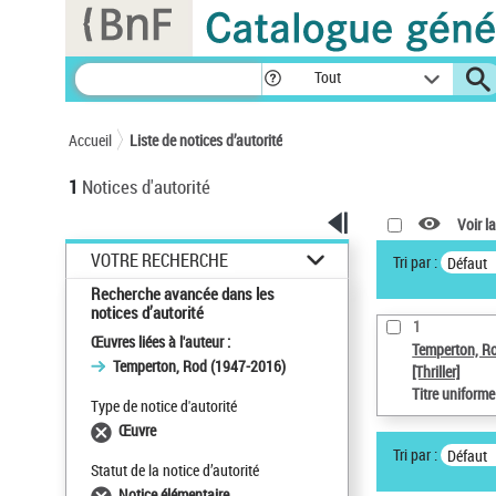
Panneau de gestion des cookies
Tout
Accueil
Liste de notices d’autorité
1
Notices d'autorité
Voir la
VOTRE RECHERCHE
Tri par :
Défaut
Recherche avancée dans les
notices d’autorité
1
Œuvres liées à l'auteur :
Temperton, R
Temperton, Rod (1947-2016)
[Thriller]
Titre uniform
Type de notice d'autorité
Œuvre
Tri par :
Défaut
Statut de la notice d’autorité
Notice élémentaire