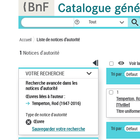
Panneau de gestion des cookies
Tout
Accueil
Liste de notices d’autorité
1
Notices d'autorité
Voir la
VOTRE RECHERCHE
Tri par :
Défaut
Recherche avancée dans les
notices d’autorité
1
Œuvres liées à l'auteur :
Temperton, R
Temperton, Rod (1947-2016)
[Thriller]
Titre uniform
Type de notice d'autorité
Œuvre
Tri par :
Défaut
Sauvegarder votre recherche