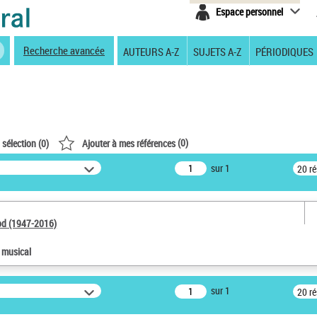
Espace personnel
Recherche avancée
AUTEURS A-Z
SUJETS A-Z
PÉRIODIQUES
(
0
)
 sélection (
0
)
Ajouter à mes références
sur 1
20 r
od (1947-2016)
e musical
sur 1
20 r