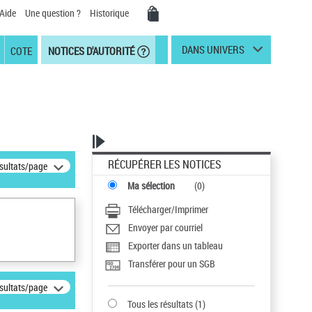
Aide
Une question ?
Historique
DANS UNIVERS
COTE
NOTICES D'AUTORITÉ
RÉCUPÉRER LES NOTICES
ésultats/page
Ma sélection
(
0
)
Télécharger/Imprimer
Envoyer par courriel
Exporter dans un tableau
Transférer pour un SGB
ésultats/page
Tous les résultats
(
1
)