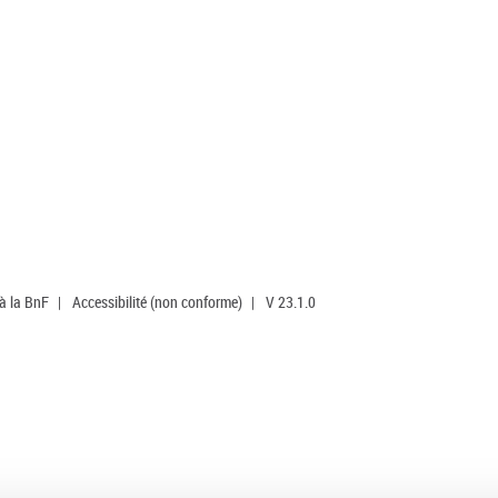
 à la BnF
|
Accessibilité (non conforme)
|
V 23.1.0