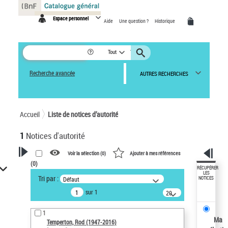
Panneau de gestion des cookies
Espace personnel
Aide
Une question ?
Historique
Tout
Recherche avancée
AUTRES RECHERCHES
Accueil
Liste de notices d’autorité
1
Notices d'autorité
Voir la sélection (
0
)
Ajouter à mes références
(
0
)
VOTRE RECHERCHE
RÉCUPÉRER
LES
Tri par :
Défaut
NOTICES
Recherche avancée dans les
sur 1
notices d’autorité
20
résultats/page
Œuvres liées à l'auteur :
1
Temperton, Rod (1947-2016)
Ma
Temperton, Rod (1947-2016)