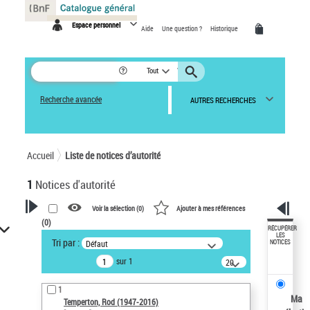
Panneau de gestion des cookies
Espace personnel
Aide
Une question ?
Historique
Tout
Recherche avancée
AUTRES RECHERCHES
Accueil
Liste de notices d’autorité
1
Notices d'autorité
Voir la sélection (
0
)
Ajouter à mes références
(
0
)
VOTRE RECHERCHE
RÉCUPÉRER
LES
Tri par :
Défaut
NOTICES
Recherche avancée dans les
sur 1
notices d’autorité
20
résultats/page
Œuvres liées à l'auteur :
1
Temperton, Rod (1947-2016)
Ma
Temperton, Rod (1947-2016)