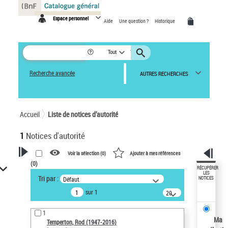
Panneau de gestion des cookies
Espace personnel
Aide
Une question ?
Historique
Tout
Recherche avancée
AUTRES RECHERCHES
Accueil
Liste de notices d’autorité
1
Notices d'autorité
Voir la sélection (
0
)
Ajouter à mes références
(
0
)
VOTRE RECHERCHE
RÉCUPÉRER
LES
Tri par :
Défaut
NOTICES
Recherche avancée dans les
sur 1
notices d’autorité
20
résultats/page
Œuvres liées à l'auteur :
1
Temperton, Rod (1947-2016)
Ma
Temperton, Rod (1947-2016)